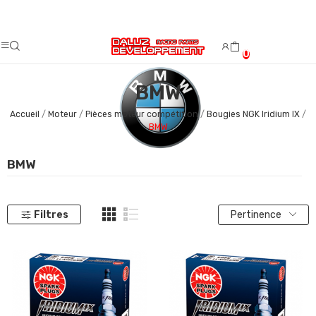
Fermeture estivale du 08/08/2026 au 23/08/2026.
0
BMW
Accueil
Moteur
Pièces moteur compétition
Bougies NGK Iridium IX
BMW
BMW
Filtres
Pertinence