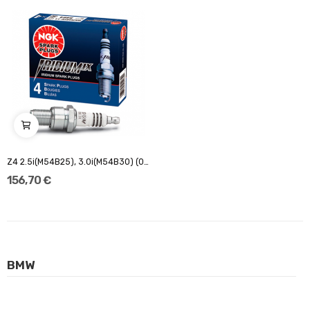
Z4 2.5i(M54B25), 3.0i(M54B30) (04.03-)
156,70 €
BMW