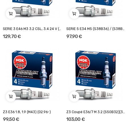
SERIE 3 E46 M3 3.2 CSL, 3.4 24 V (04.01-)
SERIE 5 E34 M5 (S38B36) / (S38B39) (01.88-)
129,70 €
97,90 €
Z3 E36 1.8, 1.9 (M43) (02.96-)
Z3 Coupé E36/7 M 3.2 (S50B32)[321ch] (09.98-)
99,50 €
103,00 €