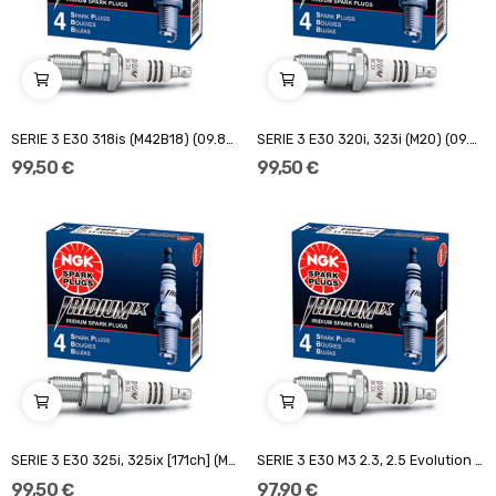
SERIE 3 E30 318is (M42B18) (09.89-12.90)
SERIE 3 E30 320i, 323i (M20) (09.82-12.87)
99,50 €
99,50 €
SERIE 3 E30 325i, 325ix [171ch] (M20B25)...
SERIE 3 E30 M3 2.3, 2.5 Evolution (S14) (07.86-92)
99,50 €
97,90 €