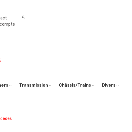
tact
 compte
0
mers
Transmission
Châssis/Trains
Divers
rcedes