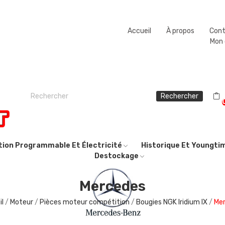
Fermeture estivale du 08/08/2026 au 23/08/2026.
Accueil
À propos
Con
Mon
Rechercher
ction Programmable Et Électricité
Historique Et Youngti
Destockage
Mercedes
il
Moteur
Pièces moteur compétition
Bougies NGK Iridium IX
Me