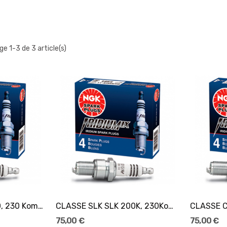
ge 1-3 de 3 article(s)
er
Ajouter Au Panier
CLASSE SLK SLK 200, 230 Komp [136/193ch]...
CLASSE SLK SLK 200K, 230Komp [163/197ch]...
75,00 €
75,00 €