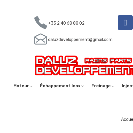
+33 2 40 68 88 02
daluzdeveloppement@gmail.com
Moteur
Échappement Inox
Freinage
Inje
Accue