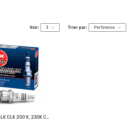
Voir:
3
Trier par:
Pertinence
Ajouter Au Panier
CLASSE CLK CLK 200 K, 230K Coupé,...