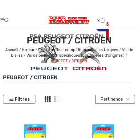
Fermeture estivale du 08/08/2026 au 23/08/2026.
0
PEUGEOT / CITROEN
Accueil
Moteur
Pièces moteur compétition
Bielles forgées
Vis de
bielles
Vis de bielles ARP spécifiques (pour bielles d'origines)
PEUGEOT / CITROEN
PEUGEOT / CITROEN
Filtres
Pertinence