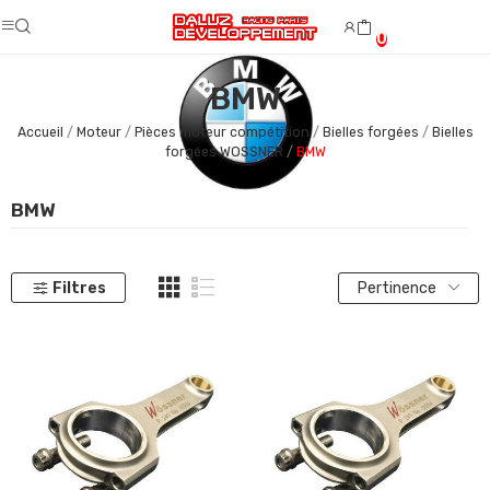
0
BMW
Accueil
Moteur
Pièces moteur compétition
Bielles forgées
Bielles
forgées WOSSNER
BMW
BMW
Filtres
Pertinence