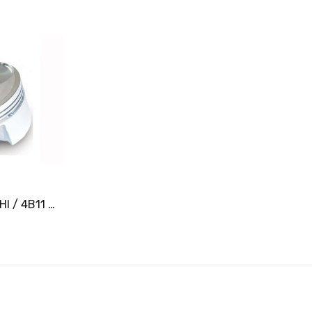
er
Pistons JE MITSUBISHI / 4B11 Ø87