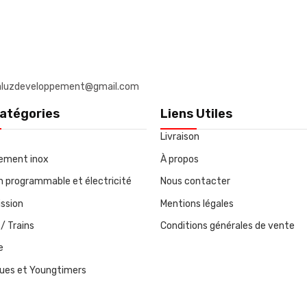
: daluzdeveloppement@gmail.com
atégories
Liens Utiles
Livraison
ement inox
À propos
on programmable et électricité
Nous contacter
ssion
Mentions légales
/ Trains
Conditions générales de vente
e
ques et Youngtimers