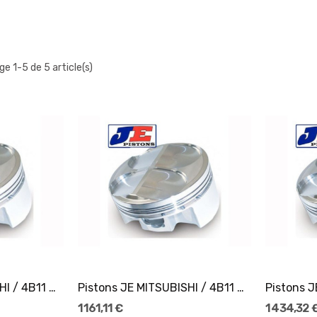
ge 1-5 de 5 article(s)
er
Ajouter Au Panier
Pistons JE MITSUBISHI / 4B11 Ø86,25
Pistons JE MITSUBISHI / 4B11 Ø86,25
1 161,11 €
1 434,32 