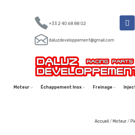
+33 2 40 68 88 02
daluzdeveloppement@gmail.com
Moteur
Échappement Inox
Freinage
Inje
Accueil
Moteur
Pi