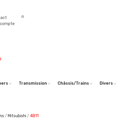
tact
 compte
0
mers
Transmission
Châssis/Trains
Divers
ons
Mitsubishi
4B11