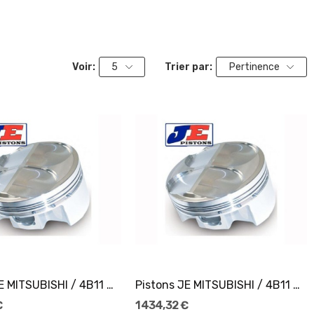
Voir:
5
Trier par:
Pertinence
Ajouter Au Panier
Ajouter Au Panier
Pistons JE MITSUBISHI / 4B11 Ø86
Pistons JE MITSUBISHI / 4B11 Ø86,5
€
1 434,32 €