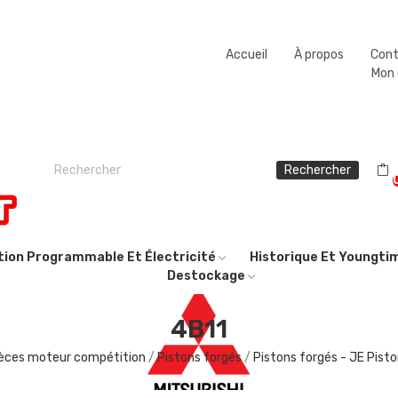
Fermeture estivale du 08/08/2026 au 23/08/2026.
Accueil
À propos
Con
Mon
Rechercher
ction Programmable Et Électricité
Historique Et Youngti
Destockage
4B11
èces moteur compétition
Pistons forgés
Pistons forgés - JE Pist