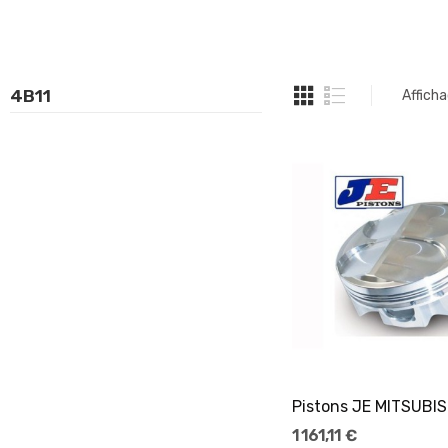
4B11
Afficha
Ajouter Au Pani
1 161,11 €