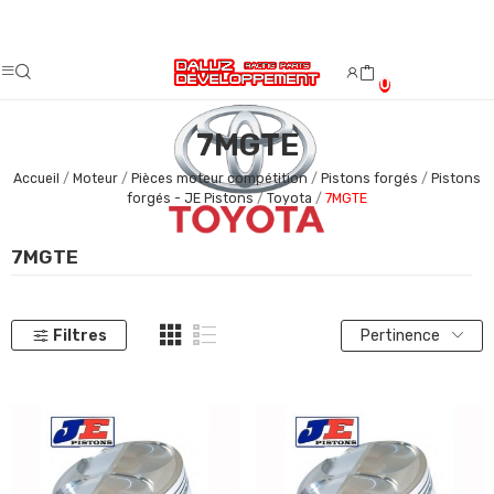
Fermeture estivale du 08/08/2026 au 23/08/2026.
0
7MGTE
Accueil
Moteur
Pièces moteur compétition
Pistons forgés
Pistons
forgés - JE Pistons
Toyota
7MGTE
7MGTE
Filtres
Pertinence