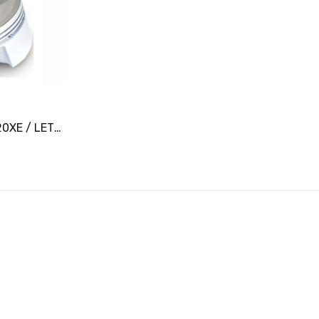
er
Pistons JE OPEL / C20XE / LET Ø86,25