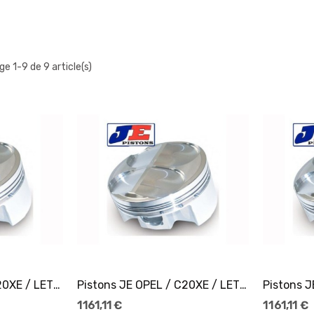
ge 1-9 de 9 article(s)
er
Ajouter Au Panier
Pistons JE OPEL / C20XE / LET Ø86
Pistons JE OPEL / C20XE / LET Ø86,5
1 161,11 €
1 161,11 €