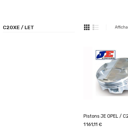
C20XE / LET
Afficha
Ajouter Au Pani
1 161,11 €