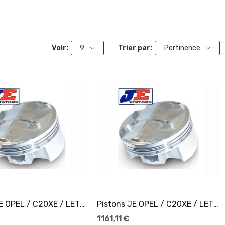
Voir:
9
Trier par:
Pertinence
Ajouter Au Panier
Ajouter Au Panier
Pistons JE OPEL / C20XE / LET Ø87
Pistons JE OPEL / C20XE / LET Ø87
1 161,11 €