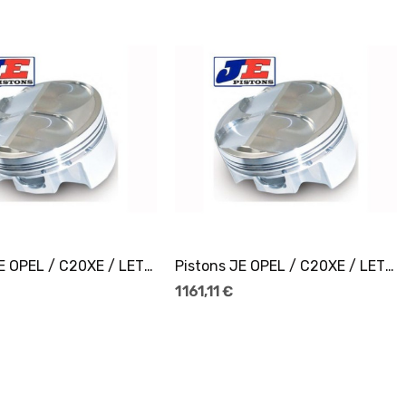
Ajouter Au Panier
Ajouter Au Panier
Pistons JE OPEL / C20XE / LET Ø87,5
Pistons JE OPEL / C20XE / LET Ø86,25
1 161,11 €