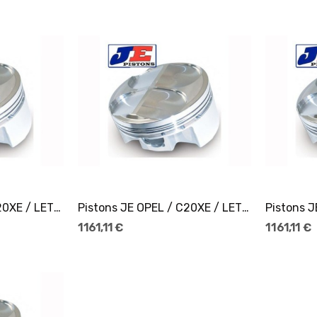
er
Ajouter Au Panier
Pistons JE OPEL / C20XE / LET Ø86
Pistons JE OPEL / C20XE / LET Ø86,5
1 161,11 €
1 161,11 €