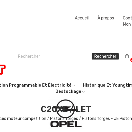
Fermeture estivale du 08/08/2026 au 23/08/2026.
Accueil
À propos
Con
Mon
Rechercher
ction Programmable Et Électricité
Historique Et Youngti
Destockage
C20XE / LET
ces moteur compétition
Pistons forgés
Pistons forgés - JE Piston