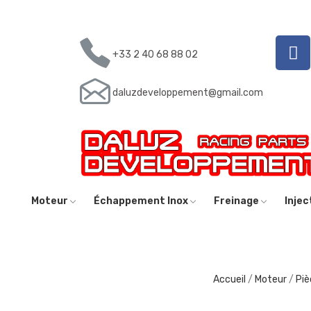
+33 2 40 68 88 02
daluzdeveloppement@gmail.com
Moteur
Échappement Inox
Freinage
Inje
Accueil
Moteur
Piè