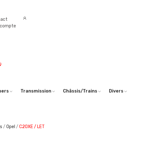
tact
 compte
0
mers
Transmission
Châssis/Trains
Divers
s
Opel
C20XE / LET