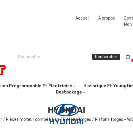
Fermeture estivale du 08/08/2026 au 23/08/2026.
Accueil
À propos
Con
Mon
Rechercher
ction Programmable Et Électricité
Historique Et Youngti
Destockage
HYUNDAI
r
Pièces moteur compétition
Pistons forgés
Pistons forgés - W