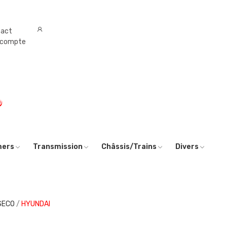
tact
 compte
0
mers
Transmission
Châssis/Trains
Divers
ISECO
HYUNDAI