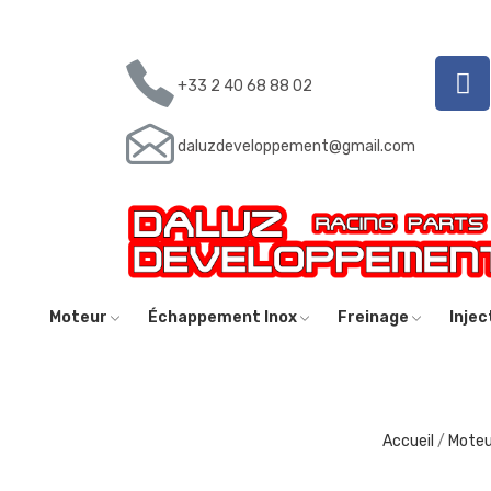
+33 2 40 68 88 02
daluzdeveloppement@gmail.com
Moteur
Échappement Inox
Freinage
Inje
Accueil
Moteu