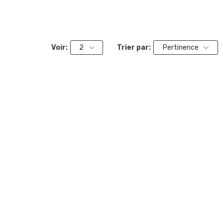
Voir:
2
Trier par:
Pertinence