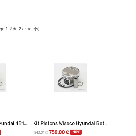
ge 1-2 de 2 article(s)
er
Ajouter Au Panier
Kit Pistons Wiseco Hyundai 4B11T/G4KF 2.0L 16V...
Kit Pistons Wiseco Hyundai Beta1 2.0L...
758,88 €
-10%
843,21 €