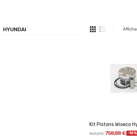
HYUNDAI
Afficha
Ajouter Au Pani
758,88 €
-10%
843,21 €