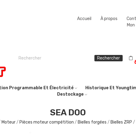
Fermeture estivale du 08/08/2026 au 23/08/2026.
Accueil
À propos
Con
Mon
Rechercher
ction Programmable Et Électricité
Historique Et Youngti
Destockage
SEA DOO
Moteur
Pièces moteur compétition
Bielles forgées
Bielles ZRP