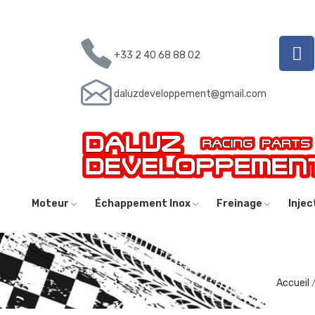
+33 2 40 68 88 02
daluzdeveloppement@gmail.com
Moteur
Échappement Inox
Freinage
Inje
Accueil