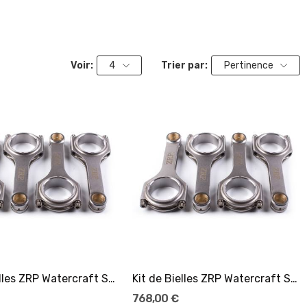
Voir:
4
Trier par:
Pertinence
Ajouter Au Panier
Ajouter Au Panier
Kit de Bielles ZRP Watercraft Sea Doo 1500 RXP...
Kit de Bielles ZRP Watercraft Sea Doo 1630 RXP...
768,00 €