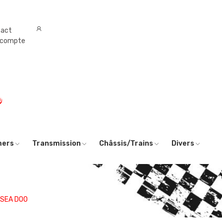
tact
 compte
0
mers
Transmission
Châssis/Trains
Divers
SEA DOO