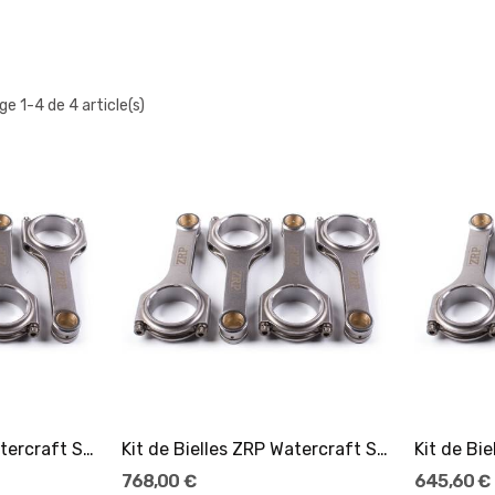
ge 1-4 de 4 article(s)
er
Ajouter Au Panier
Kit de Bielles ZRP Watercraft Sea Doo 1630 RXP...
Kit de Bielles ZRP Watercraft Sea Doo 1500 RXP...
768,00 €
645,60 €