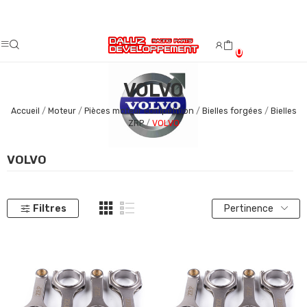
Fermeture estivale du 08/08/2026 au 23/08/2026.
0
VOLVO
Accueil
Moteur
Pièces moteur compétition
Bielles forgées
Bielles
ZRP
VOLVO
VOLVO
Filtres
Pertinence