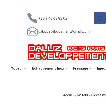
+33 2 40 68 88 02
daluzdeveloppement@gmail.com
Moteur
Échappement Inox
Freinage
Inje
Accueil
Moteur
Pièces m