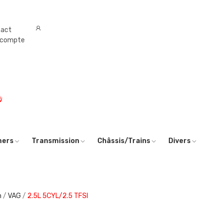
tact
 compte
0
mers
Transmission
Châssis/Trains
Divers
h
VAG
2.5L 5CYL/2.5 TFSI