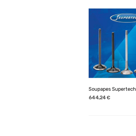
Ajouter Au Pani
644,24 €