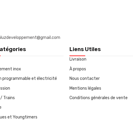
: daluzdeveloppement@gmail.com
atégories
Liens Utiles
Livraison
ement inox
À propos
on programmable et électricité
Nous contacter
ssion
Mentions légales
/ Trains
Conditions générales de vente
e
ques et Youngtimers