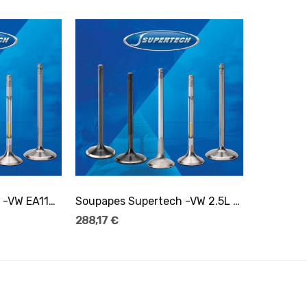
er
Ajouter Au Panier
Soupapes Supertech -VW EA113/EA888 admission -...
Soupapes Supertech -VW 2.5L 5cyl/2.5L TFSI...
288,17 €