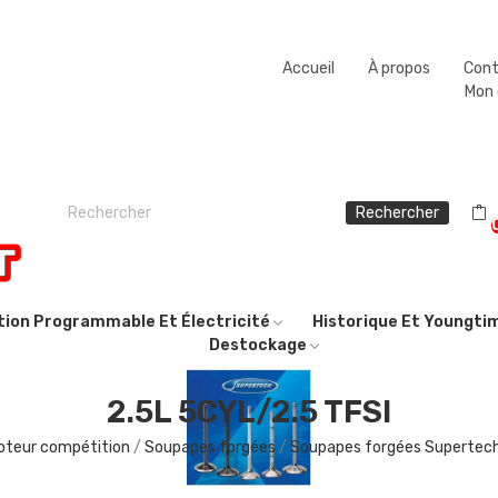
Fermeture estivale du 08/08/2026 au 23/08/2026.
Accueil
À propos
Con
Mon
Rechercher
ction Programmable Et Électricité
Historique Et Youngti
Destockage
2.5L 5CYL/2.5 TFSI
oteur compétition
Soupapes forgées
Soupapes forgées Supertec