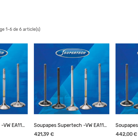
ge 1-6 de 6 article(s)
er
Ajouter Au Panier
Soupapes Supertech -VW EA113/EA888 admission -...
Soupapes Supertech -VW EA113/EA888 admission -...
421,39 €
442,00 €