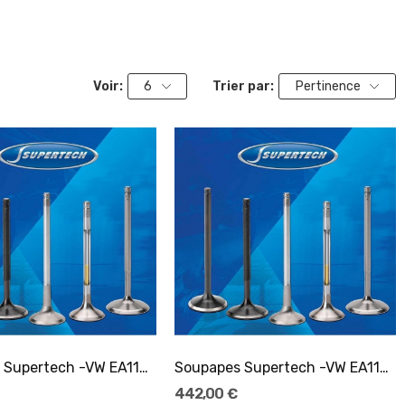
Voir:
6
Trier par:
Pertinence
Ajouter Au Panier
Ajouter Au Panier
Soupapes Supertech -VW EA113/EA888 admission -...
Soupapes Supertech -VW EA113/EA888 admission -...
442,00 €