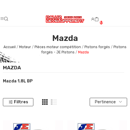
Fermeture estivale du 08/08/2026 au 23/08/2026.
0
Mazda
Accueil
Moteur
Pièces moteur compétition
Pistons forgés
Pistons
forgés - JE Pistons
Mazda
MAZDA
Mazda 1.8L BP
Filtres
Pertinence