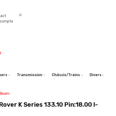
tact
 compte
0
mers
Transmission
Châssis/Trains
Divers
I-Beam
Rover K Series 133.10 Pin:18.00 I-