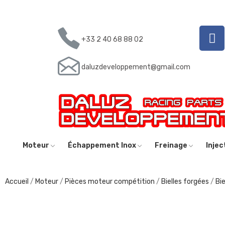
+33 2 40 68 88 02
daluzdeveloppement@gmail.com
Moteur
Échappement Inox
Freinage
Inje
Accueil
Moteur
Pièces moteur compétition
Bielles forgées
Bi