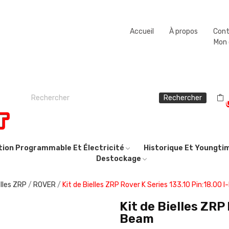
Fermeture estivale du 08/08/2026 au 23/08/2026.
Accueil
À propos
Con
Mon
Rechercher
ction Programmable Et Électricité
Historique Et Youngti
Destockage
elles ZRP
ROVER
Kit de Bielles ZRP Rover K Series 133.10 Pin:18.00 
Kit de Bielles ZRP 
Beam