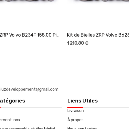
Kit de Bielles ZRP Volvo B234F 158.00 Pin:23.00...
Kit de Bielles ZRP Volvo B628
1 210,80 €
: daluzdeveloppement@gmail.com
atégories
Liens Utiles
Livraison
ement inox
À propos