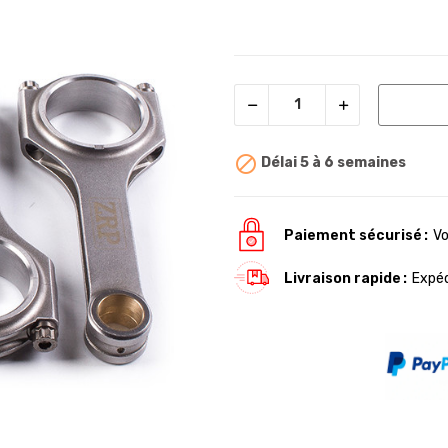

Délai 5 à 6 semaines
Paiement sécurisé
Vo
Livraison rapide
Expéd