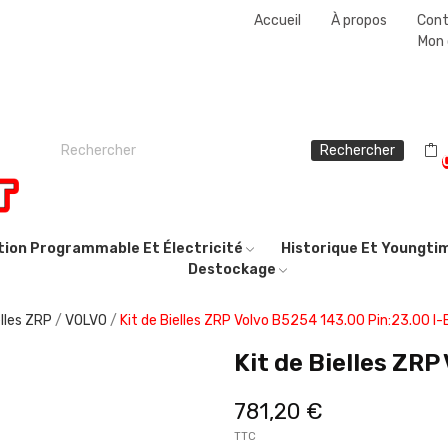
Accueil
À propos
Con
Mon
Rechercher
ction Programmable Et Électricité
Historique Et Youngti
Destockage
elles ZRP
VOLVO
Kit de Bielles ZRP Volvo B5254 143.00 Pin:23.00 I
Kit de Bielles ZR
781,20 €
TTC