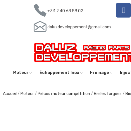
+33 2 40 68 88 02
daluzdeveloppement@gmail.com
Moteur
Échappement Inox
Freinage
Inje
Accueil
Moteur
Pièces moteur compétition
Bielles forgées
Bi