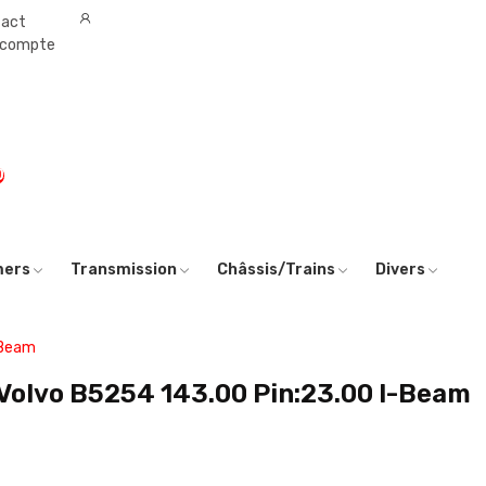
tact
 compte
0
mers
Transmission
Châssis/Trains
Divers
-Beam
P Volvo B5254 143.00 Pin:23.00 I-Beam