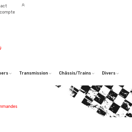
tact
 compte
0
mers
Transmission
Châssis/Trains
Divers
ommandes