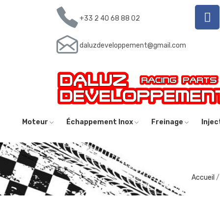
+33 2 40 68 88 02
daluzdeveloppement@gmail.com
Moteur
Échappement Inox
Freinage
Inje
Accueil