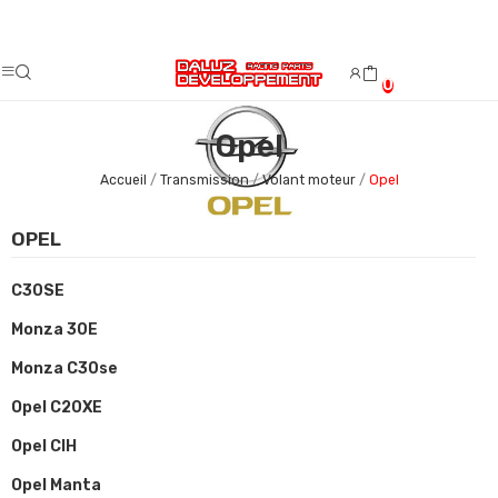
Fermeture estivale du 08/08/2026 au 23/08/2026.
0
Opel
Accueil
Transmission
Volant moteur
Opel
OPEL
C30SE
Monza 30E
Monza C30se
Opel C20XE
Opel CIH
Opel Manta