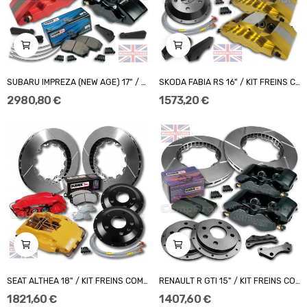
SUBARU IMPREZA (NEW AGE) 17" / COMBO KIT FREINS...
SKODA FABIA RS 16" / KIT FREINS COMPBRAKE PRO...
2 980,80 €
1 573,20 €
SEAT ALTHEA 18" / KIT FREINS COMPBRAKE PRO...
RENAULT R GTI 15" / KIT FREINS COMPBRAKE PRO...
1 821,60 €
1 407,60 €