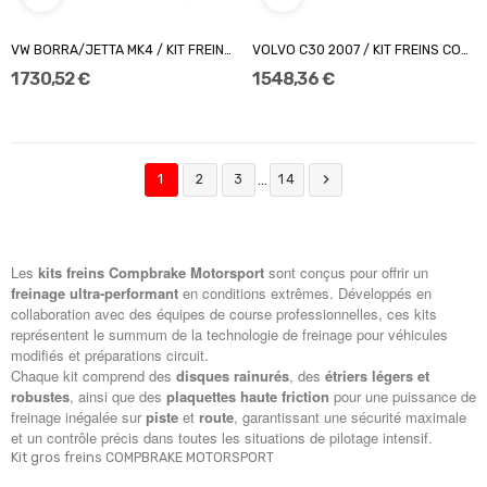
VW BORRA/JETTA MK4 / KIT FREINS COMPBRAKE PRO...
VOLVO C30 2007 / KIT FREINS COMPBRAKE PRO RACE...
1 730,52 €
1 548,36 €

…
1
2
3
14
Les
kits freins Compbrake Motorsport
sont conçus pour offrir un
freinage ultra-performant
en conditions extrêmes. Développés en
collaboration avec des équipes de course professionnelles, ces kits
représentent le summum de la technologie de freinage pour véhicules
modifiés et préparations circuit.
Chaque kit comprend des
disques rainurés
, des
étriers légers et
robustes
, ainsi que des
plaquettes haute friction
pour une puissance de
freinage inégalée sur
piste
et
route
, garantissant une sécurité maximale
et un contrôle précis dans toutes les situations de pilotage intensif.
Kit gros freins COMPBRAKE MOTORSPORT