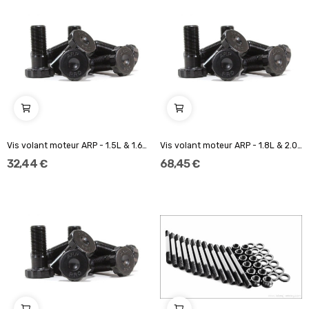
Vis volant moteur ARP - 1.5L & 1.6L SOHC D...
Vis volant moteur ARP - 1.8L & 2.0L Duratec (6...
32,44 €
68,45 €