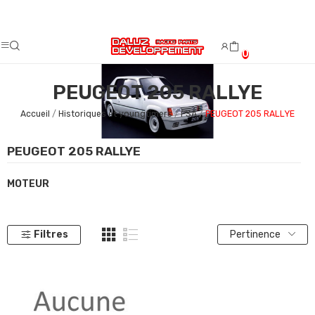
Fermeture estivale du 08/08/2026 au 23/08/2026.
0
PEUGEOT 205 RALLYE
Accueil
Historiques et youngtimers
PSA
PEUGEOT 205 RALLYE
PEUGEOT 205 RALLYE
MOTEUR
Filtres
Pertinence