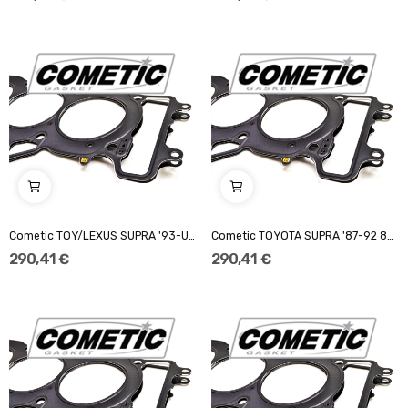
Cometic TOY/LEXUS SUPRA '93-UP 87mm.140" "MLS...
Cometic TOYOTA SUPRA '87-92 84mm.140" "MLS...
290,41 €
290,41 €