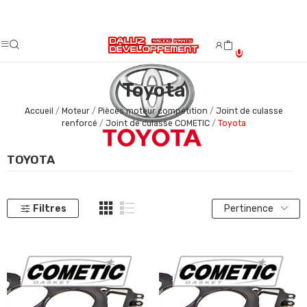
Fermeture estivale du 08/08/2026 au 23/08/2026.
0
Toyota
Accueil
Moteur
Pièces moteur compétition
Joint de culasse
renforcé
Joint de culasse COMETIC
Toyota
TOYOTA
Filtres
Pertinence