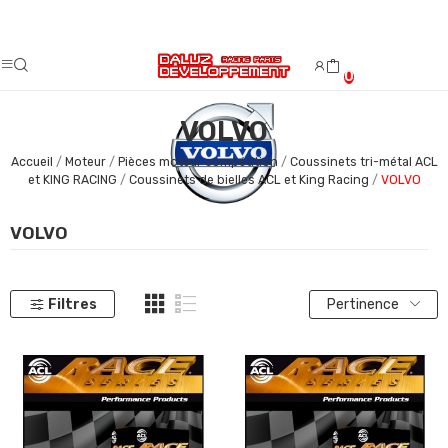
Fermeture estivale du 08/08/2026 au 23/08/2026.
0
VOLVO
Accueil
Moteur
Pièces moteur compétition
Coussinets tri-métal ACL
et KING RACING
Coussinets de bielles ACL et King Racing
VOLVO
VOLVO
Filtres
Pertinence