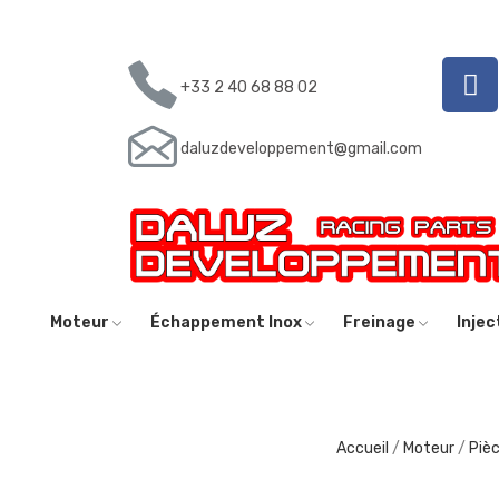
+33 2 40 68 88 02
daluzdeveloppement@gmail.com
Moteur
Échappement Inox
Freinage
Inje
Accueil
Moteur
Piè