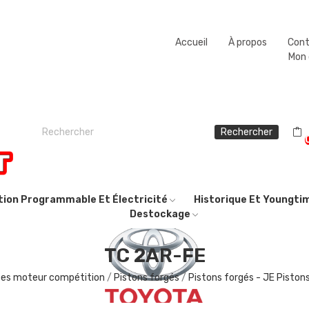
Fermeture estivale du 08/08/2026 au 23/08/2026.
Accueil
À propos
Con
Mon
Rechercher
ction Programmable Et Électricité
Historique Et Youngti
Destockage
TC 2AR-FE
ces moteur compétition
Pistons forgés
Pistons forgés - JE Piston