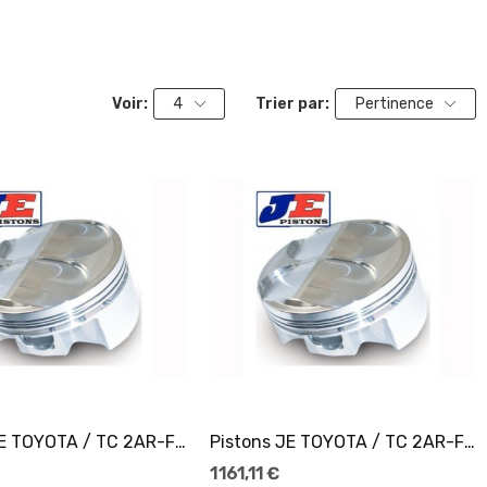
Voir:
4
Trier par:
Pertinence
Ajouter Au Panier
Ajouter Au Panier
Pistons JE TOYOTA / TC 2AR-FE Ø90,5
Pistons JE TOYOTA / TC 2AR-FE Ø90,5
1 161,11 €