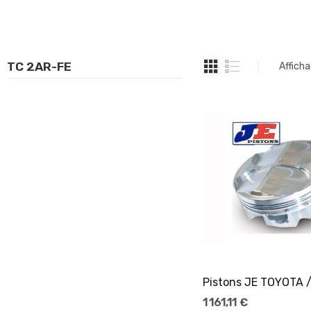
TC 2AR-FE
Afficha
Ajouter Au Pani
1 161,11 €