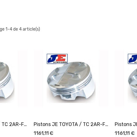
ge 1-4 de 4 article(s)
er
Ajouter Au Panier
Pistons JE TOYOTA / TC 2AR-FE Ø90
Pistons JE TOYOTA / TC 2AR-FE Ø90
1 161,11 €
1 161,11 €