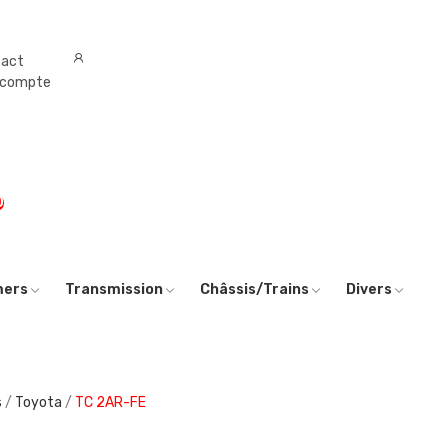
tact
 compte
0
mers
Transmission
Châssis/Trains
Divers
s
Toyota
TC 2AR-FE