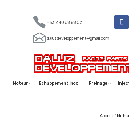
+33 2 40 68 88 02
daluzdeveloppement@gmail.com
Moteur
Échappement Inox
Freinage
Inje
Accueil
Moteu