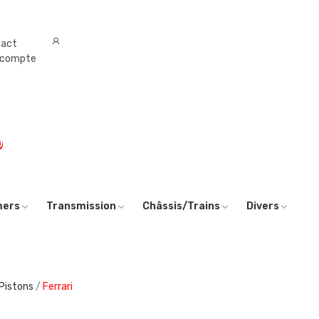
tact
 compte
0
mers
Transmission
Châssis/Trains
Divers
 Pistons
Ferrari