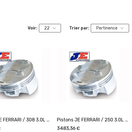
Voir:
22
Trier par:
Pertinence
Ajouter Au Panier
Ajouter Au Panier
Pistons JE FERRARI / 308 3.0L 16V Ø81,5
Pistons JE FERRARI / 250 3.0L 24V Ø73,5
€
3 483,36 €