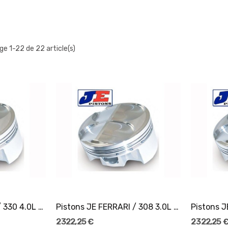
ge 1-22 de 22 article(s)
er
Ajouter Au Panier
Pistons JE FERRARI / 330 4.0L 24V Ø77,5
Pistons JE FERRARI / 308 3.0L 32V Ø81,5
2 322,25 €
2 322,25 