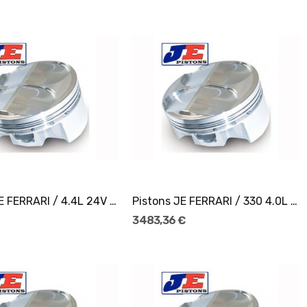
Ajouter Au Panier
Ajouter Au Panier
Pistons JE FERRARI / 4.4L 24V 365 GTB4 Ø81,51
Pistons JE FERRARI / 330 4.0L 24V Ø78
3 483,36 €