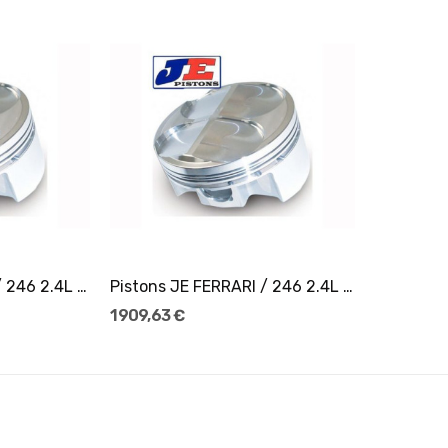
er
Ajouter Au Panier
Pistons JE FERRARI / 246 2.4L 12V Ø93,5
Pistons JE FERRARI / 246 2.4L 12V Ø94
1 909,63 €