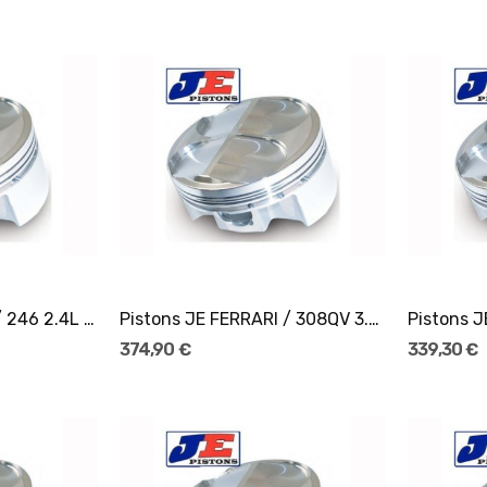
er
Ajouter Au Panier
Pistons JE FERRARI / 246 2.4L 12V Ø93
Pistons JE FERRARI / 308QV 3.0l 32V(V8) Ø82
374,90 €
339,30 €