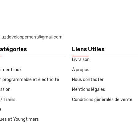
: daluzdeveloppement@gmail.com
atégories
Liens Utiles
Livraison
ement inox
À propos
on programmable et électricité
Nous contacter
ssion
Mentions légales
/ Trains
Conditions générales de vente
e
ques et Youngtimers