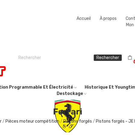
Fermeture estivale du 08/08/2026 au 23/08/2026.
Accueil
À propos
Con
Mon
Rechercher
ction Programmable Et Électricité
Historique Et Youngti
Destockage
Ferrari
r
Pièces moteur compétition
Pistons forgés
Pistons forgés - JE