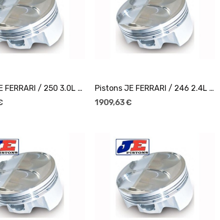
Ajouter Au Panier
Ajouter Au Panier
Pistons JE FERRARI / 250 3.0L 24V Ø74
Pistons JE FERRARI / 246 2.4L 12V Ø93,5
€
1 909,63 €