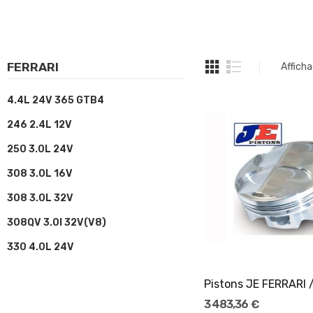
FERRARI
Afficha
4.4L 24V 365 GTB4
246 2.4L 12V
250 3.0L 24V
308 3.0L 16V
308 3.0L 32V
308QV 3.0l 32V(V8)
Ajouter Au Pani
330 4.0L 24V
3 483,36 €