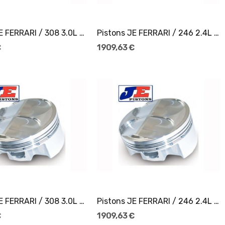
Ajouter Au Panier
Ajouter Au Panier
Pistons JE FERRARI / 308 3.0L 16V Ø81,5
Pistons JE FERRARI / 246 2.4L 12V Ø94
€
1 909,63 €
Ajouter Au Panier
Ajouter Au Panier
Pistons JE FERRARI / 308 3.0L 16V Ø82
Pistons JE FERRARI / 246 2.4L 12V Ø93
€
1 909,63 €