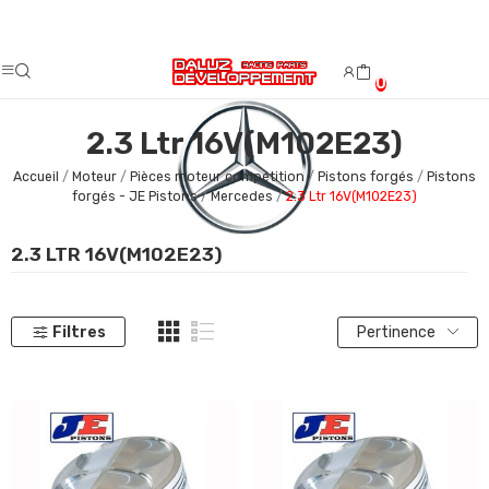
Fermeture estivale du 08/08/2026 au 23/08/2026.
0
2.3 Ltr 16V(M102E23)
Accueil
Moteur
Pièces moteur compétition
Pistons forgés
Pistons
forgés - JE Pistons
Mercedes
2.3 Ltr 16V(M102E23)
2.3 LTR 16V(M102E23)
Filtres
Pertinence