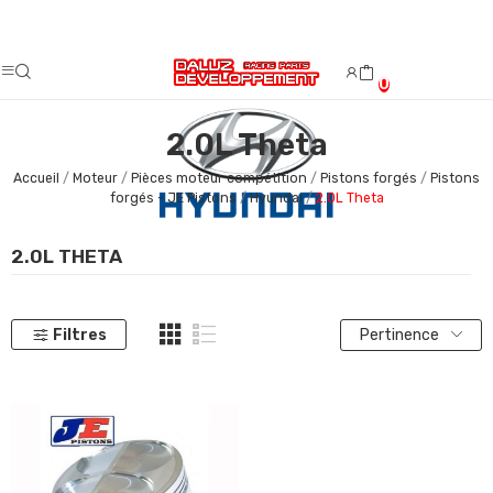
Fermeture estivale du 08/08/2026 au 23/08/2026.
0
2.0L Theta
Accueil
Moteur
Pièces moteur compétition
Pistons forgés
Pistons
forgés - JE Pistons
Hyundai
2.0L Theta
2.0L THETA
Filtres
Pertinence