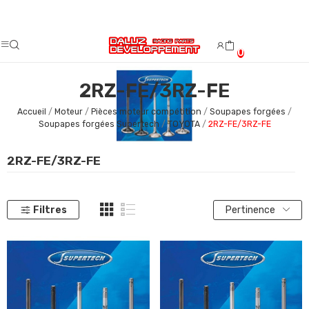
Fermeture estivale du 08/08/2026 au 23/08/2026.
0
2RZ-FE/3RZ-FE
Accueil
Moteur
Pièces moteur compétition
Soupapes forgées
Soupapes forgées Supertech
TOYOTA
2RZ-FE/3RZ-FE
2RZ-FE/3RZ-FE
Filtres
Pertinence