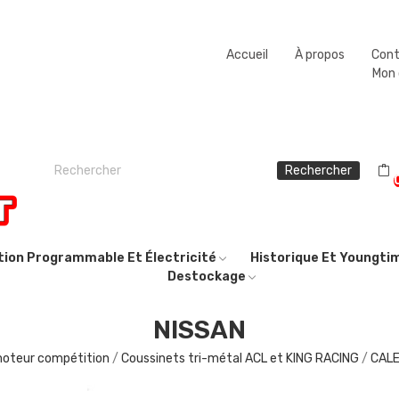
Fermeture estivale du 08/08/2026 au 23/08/2026.
Accueil
À propos
Con
Mon
Rechercher
ction Programmable Et Électricité
Historique Et Youngti
Destockage
NISSAN
moteur compétition
Coussinets tri-métal ACL et KING RACING
CALE