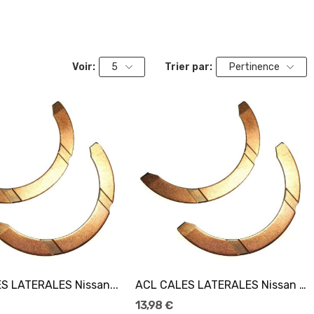
Voir:
5
Trier par:
Pertinence
S LATERALES Nissan...
ACL CALES LATERALES Nissan VQ20/VQ25/VQ30/VQ35DE
13,98 €