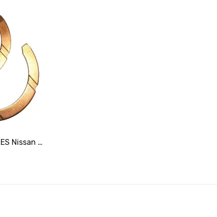
ACL CALES LATERALES Nissan VK45/VK50/VK56 V8