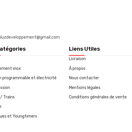
: daluzdeveloppement@gmail.com
atégories
Liens Utiles
Livraison
ement inox
À propos
on programmable et électricité
Nous contacter
ssion
Mentions légales
/ Trains
Conditions générales de vente
e
ques et Youngtimers