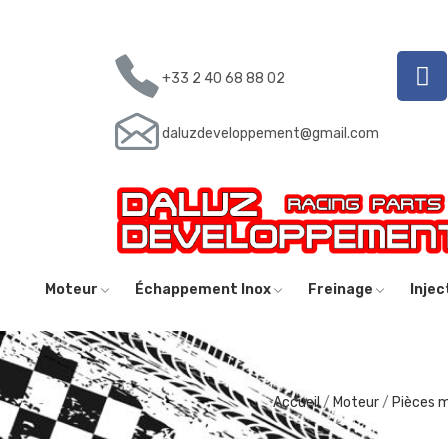
+33 2 40 68 88 02
daluzdeveloppement@gmail.com
Moteur
Échappement Inox
Freinage
Inje
Accueil
Moteur
Pièces 