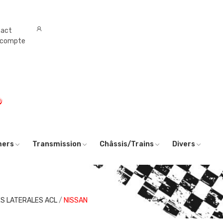
tact
 compte
0
mers
Transmission
Châssis/Trains
Divers
S LATERALES ACL
NISSAN