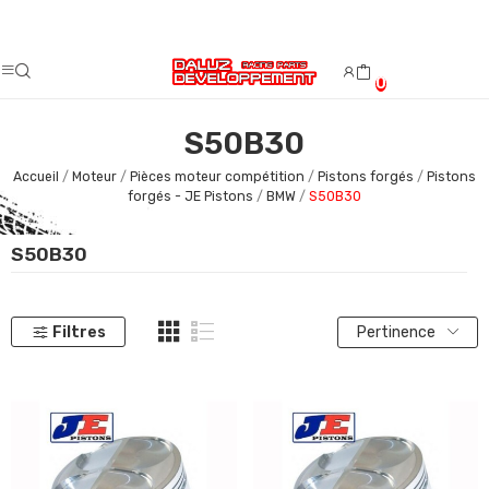
Fermeture estivale du 08/08/2026 au 23/08/2026.
0
S50B30
Accueil
Moteur
Pièces moteur compétition
Pistons forgés
Pistons
forgés - JE Pistons
BMW
S50B30
S50B30
Filtres
Pertinence