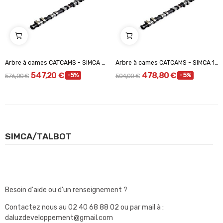
Arbre à cames CATCAMS - SIMCA Rally 1/2/3
Arbre à cames CATCAMS - SIMCA 1100Ti/Bagheera
547,20 €
478,80 €
-5%
-5%
576,00 €
504,00 €
SIMCA/TALBOT
Besoin d'aide ou d'un renseignement ?
Contactez nous au
02 40 68 88 02
ou par mail à :
daluzdeveloppement@gmail.com