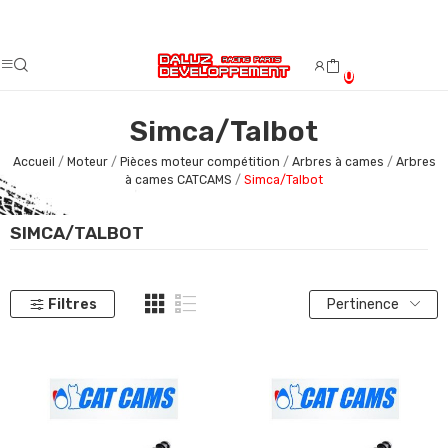
Fermeture estivale du 08/08/2026 au 23/08/2026.
0
Simca/Talbot
Accueil
Moteur
Pièces moteur compétition
Arbres à cames
Arbres
à cames CATCAMS
Simca/Talbot
SIMCA/TALBOT
Filtres
Pertinence