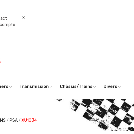
tact
 compte
0
mers
Transmission
Châssis/Trains
Divers
AMS
PSA
XU10J4