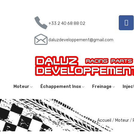
+33 2 40 68 88 02
daluzdeveloppement@gmail.com
Moteur
Échappement Inox
Freinage
Inje
Accueil
Moteur