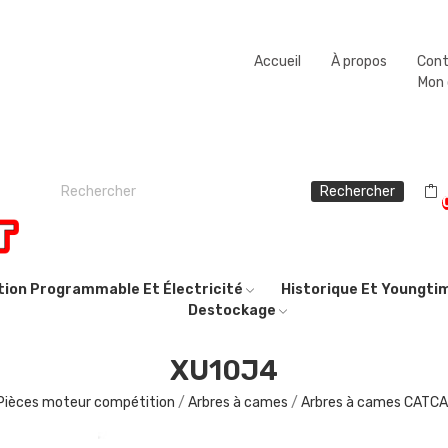
Fermeture estivale du 08/08/2026 au 23/08/2026.
Accueil
À propos
Con
Mon
Rechercher
ction Programmable Et Électricité
Historique Et Youngti
Destockage
XU10J4
Pièces moteur compétition
Arbres à cames
Arbres à cames CATC