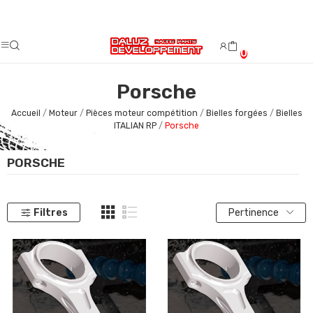
Fermeture estivale du 08/08/2026 au 23/08/2026.
0
Porsche
Accueil
Moteur
Pièces moteur compétition
Bielles forgées
Bielles
ITALIAN RP
Porsche
PORSCHE
Filtres
Pertinence