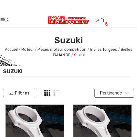
Fermeture estivale du 08/08/2026 au 23/08/2026.
0
Suzuki
Accueil
Moteur
Pièces moteur compétition
Bielles forgées
Bielles
ITALIAN RP
Suzuki
SUZUKI
Filtres
Pertinence