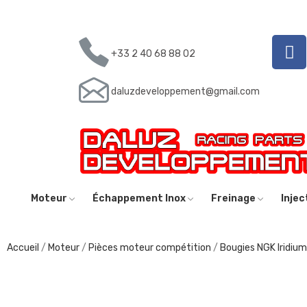
+33 2 40 68 88 02
daluzdeveloppement@gmail.com
Moteur
Échappement Inox
Freinage
Inje
Accueil
Moteur
Pièces moteur compétition
Bougies NGK Iridium