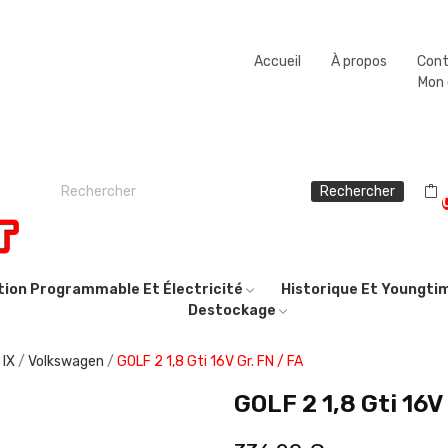
Fermeture estivale du 08/08/2026 au 23/08/2026.
Accueil
À propos
Con
Mon
Rechercher
ction Programmable Et Électricité
Historique Et Youngti
Destockage
 IX
Volkswagen
GOLF 2 1,8 Gti 16V Gr. FN / FA
GOLF 2 1,8 Gti 16V 