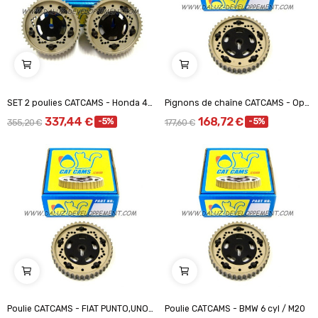
SET 2 poulies CATCAMS - Honda 4cyl 16v DOHC...
Pignons de chaîne CATCAMS - Opel CIH / CHAINE...
337,44 €
168,72 €
-5%
-5%
355,20 €
177,60 €
Poulie CATCAMS - FIAT PUNTO,UNO TURBO...
Poulie CATCAMS - BMW 6 cyl / M20