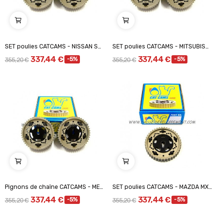
SET poulies CATCAMS - NISSAN SR20
SET poulies CATCAMS - MITSUBISHI COLT GTI 16V /...
337,44 €
337,44 €
-5%
-5%
355,20 €
355,20 €
Pignons de chaîne CATCAMS - MERCEDES 120
SET poulies CATCAMS - MAZDA MX5 16V /Mazda B6, BP
337,44 €
337,44 €
-5%
-5%
355,20 €
355,20 €