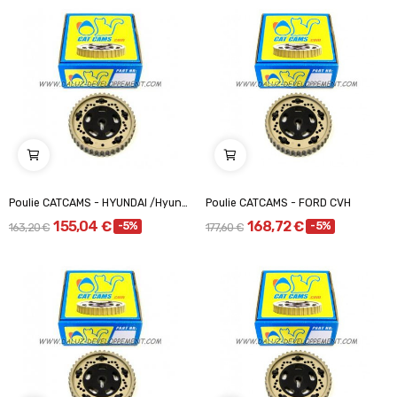
Poulie CATCAMS - HYUNDAI /Hyundai G4GF
Poulie CATCAMS - FORD CVH
155,04 €
168,72 €
-5%
-5%
163,20 €
177,60 €