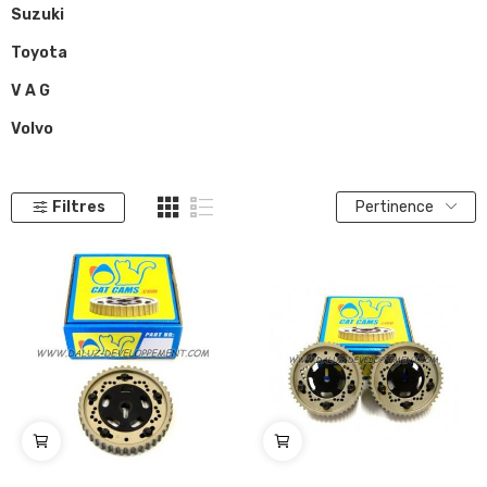
Suzuki
Toyota
V A G
Volvo
Filtres
Pertinence