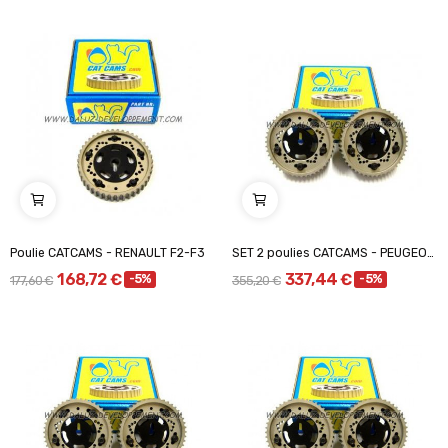
Poulie CATCAMS - RENAULT F2-F3
SET 2 poulies CATCAMS - PEUGEOT CITROEN SAXO /...
168,72 €
337,44 €
-5%
-5%
177,60 €
355,20 €