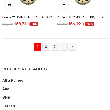
Poulie CATCAMS - FERRARI DINO V6
Poulie CATCAMS - AUDI 80/100 ?1.6/18./2.0
168,72 €
156,29 €
-5%
-12%
177,60 €
177,60 €

1
2
3
4
POULIES RÉGLABLES
Alfa Roméo
Audi
BMW
Ferrari