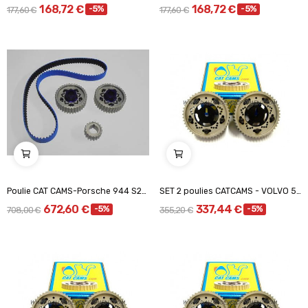
168,72 €
168,72 €
-5%
-5%
177,60 €
177,60 €
Poulie CAT CAMS-Porsche 944 S2/968 Twin poulie
SET 2 poulies CATCAMS - VOLVO 5CYL.-10V / Volvo...
672,60 €
337,44 €
-5%
-5%
708,00 €
355,20 €