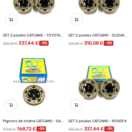
SET 2 poulies CATCAMS - TOYOTA 1600-16V
SET 2 poulies CATCAMS - SUZUKI SWIFT 1,3-16V...
337,44 €
310,08 €
-5%
-5%
355,20 €
326,40 €
Pignons de chaîne CATCAMS - SAAB 8v H-series /...
SET 2 poulies CATCAMS - ROVER K
168,72 €
337,44 €
-5%
-5%
177,60 €
355,20 €