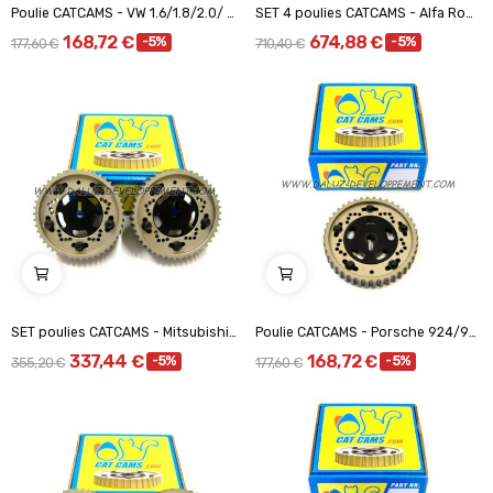
Poulie CATCAMS - VW 1.6/1.8/2.0/ 8V
SET 4 poulies CATCAMS - Alfa Roméo V6 / 24 S
168,72 €
674,88 €
-5%
-5%
177,60 €
710,40 €
SET poulies CATCAMS - Mitsubishi 2.0-16V
Poulie CATCAMS - Porsche 924/924 Turbo 2.0L /...
337,44 €
168,72 €
-5%
-5%
355,20 €
177,60 €