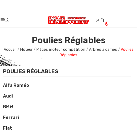
Fermeture estivale du 08/08/2026 au 23/08/2026.
0
Poulies Réglables
Accueil
Moteur
Pièces moteur compétition
Arbres à cames
Poulies
Réglables
POULIES RÉGLABLES
Alfa Roméo
Audi
BMW
Ferrari
Fiat