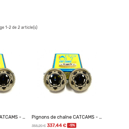
ge 1-2 de 2 article(s)
er
Ajouter Au Panier
Pignons de chaîne CATCAMS - MERCEDES 120
Pignons de chaîne CATCAMS - MERCEDES 116
337,44 €
-5%
355,20 €