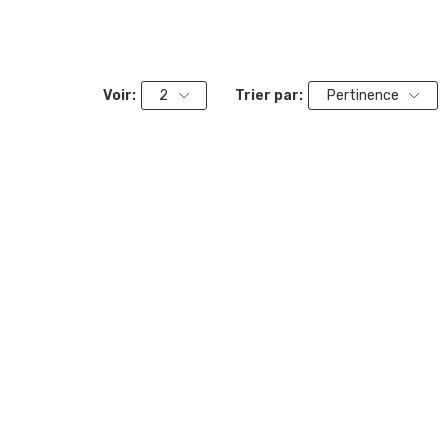
Voir:
2
Trier par:
Pertinence