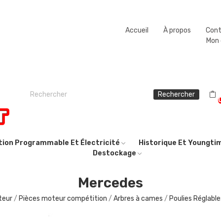
Fermeture estivale du 08/08/2026 au 23/08/2026.
Accueil
À propos
Con
Mon
Rechercher
ction Programmable Et Électricité
Historique Et Youngti
Destockage
Mercedes
teur
Pièces moteur compétition
Arbres à cames
Poulies Réglable