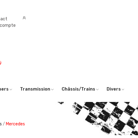
tact
 compte
0
mers
Transmission
Châssis/Trains
Divers
s
Mercedes