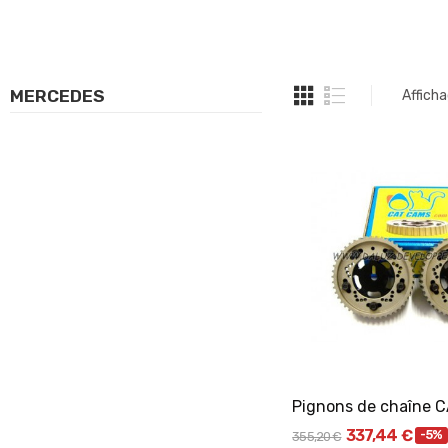
MERCEDES
Afficha
Ajouter Au Pani
337,44 €
-5%
355,20 €