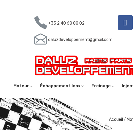
+33 2 40 68 88 02
daluzdeveloppement@gmail.com
Moteur
Échappement Inox
Freinage
Inje
Accueil
Mo